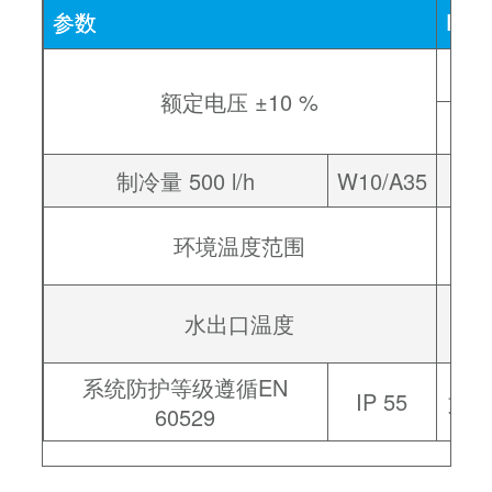
参数
PWS
额定电压 ±10 %
制冷量 500 l/h
W10/A35
+1 
环境温度范围
–15
水出口温度
系统防护等级遵循EN
IP 55
如按
60529