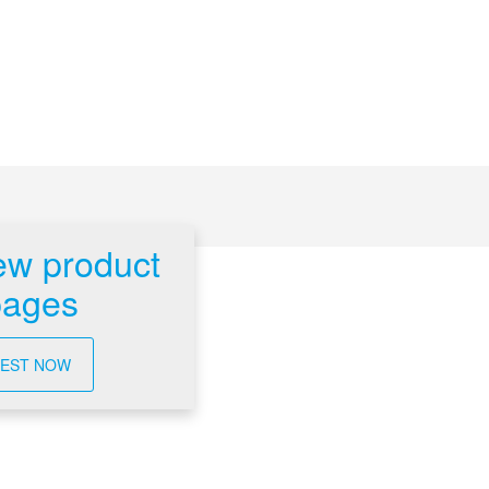
ew product
pages
EST NOW