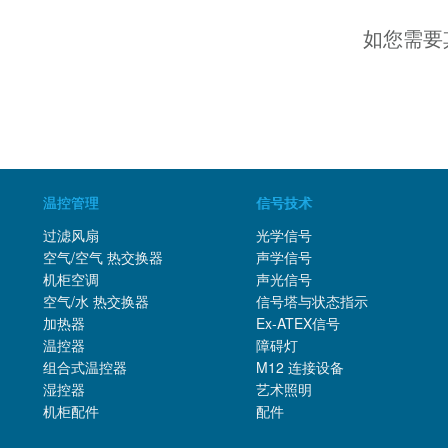
如您需要
温控管理
信号技术
过滤风扇
光学信号
空气/空气 热交换器
声学信号
机柜空调
声光信号
空气/水 热交换器
信号塔与状态指示
加热器
Ex-ATEX信号
温控器
障碍灯
组合式温控器
M12 连接设备
湿控器
艺术照明
机柜配件
配件