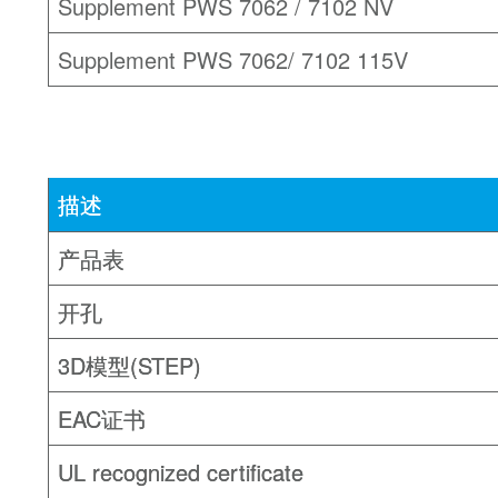
Supplement PWS 7062 / 7102 NV
Supplement PWS 7062/ 7102 115V
描述
产品表
开孔
3D模型(STEP)
EAC证书
UL recognized certificate