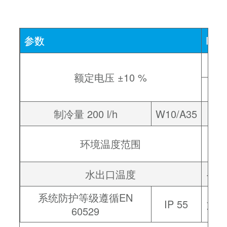
参数
PWS
50
额定电压 ±10 %
制冷量 200 l/h
W10/A35
+1 
环境温度范围
水出口温度
+1 …
系统防护等级遵循EN
IP 55
如按
60529