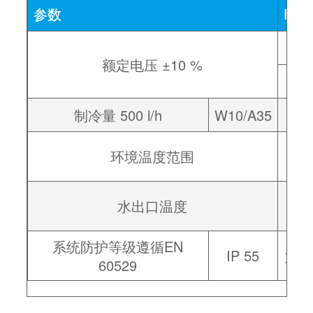
参数
PWS
额定电压 ±10 %
制冷量 500 l/h
W10/A35
+1 
环境温度范围
–15
水出口温度
系统防护等级遵循EN
IP 55
如按
60529