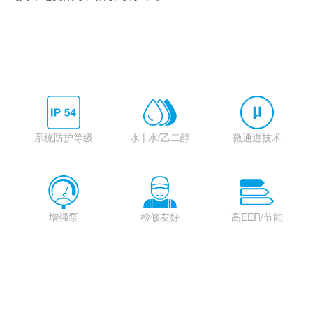
系统防护等级
水 | 水/乙二醇
微通道技术
增强泵
检修友好
高EER/节能