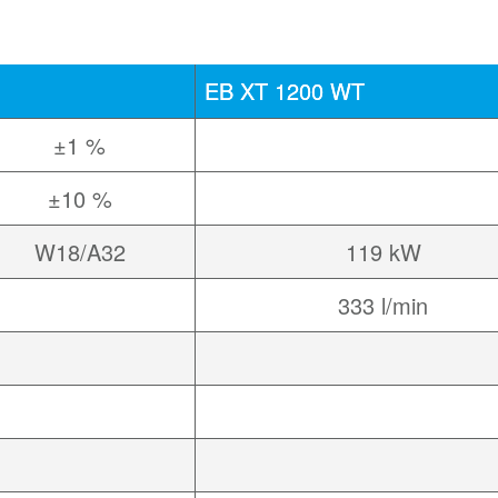
EB XT 1200 WT
±1 %
±10 %
W18/A32
119 kW
333 l/min