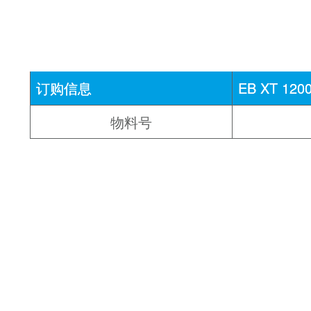
订购信息
EB XT 120
物料号