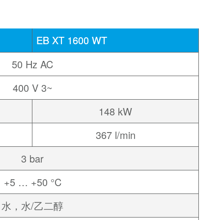
EB XT 1600 WT
50 Hz AC
400 V 3~
148 kW
367 l/min
3 bar
+5 … +50 °C
水，水/乙二醇