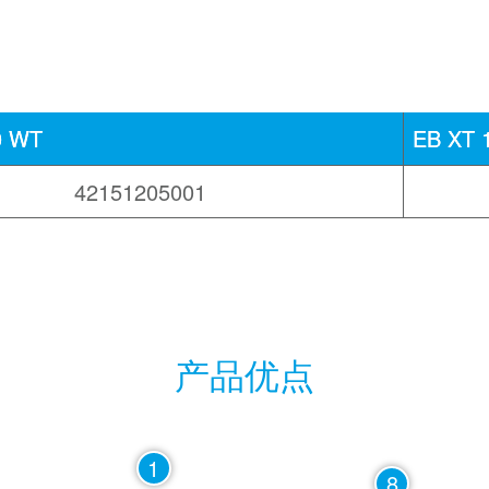
0 WT
EB XT 
42151205001
产品优点
1
8