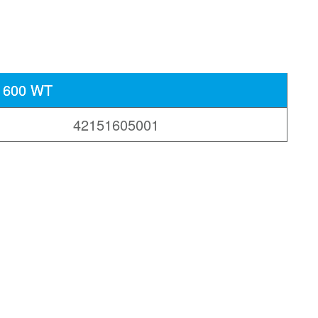
1600 WT
42151605001