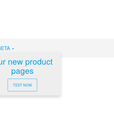
BETA
r new product
pages
TEST NOW