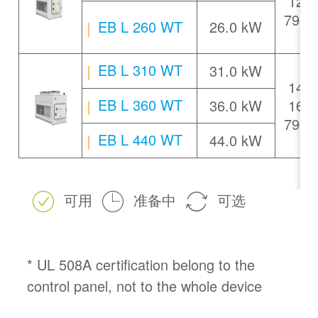
1230
790
EB L 260 WT
26.0 kW
EB L 310 WT
31.0 kW
1410
EB L 360 WT
36.0 kW
1680
790
EB L 440 WT
44.0 kW
可用
准备中
可选
* UL 508A certification belong to the
control panel, not to the whole device