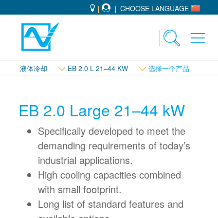
CHOOSE LANGUAGE
Toggle
Toggl
search
navig
液体冷却
EB 2.0 L 21–44 KW
选择一个产品
EB 2.0 Large 21–44 kW
Specifically developed to meet the
demanding requirements of today’s
industrial applications.
High cooling capacities combined
with small footprint.
Long list of standard features and