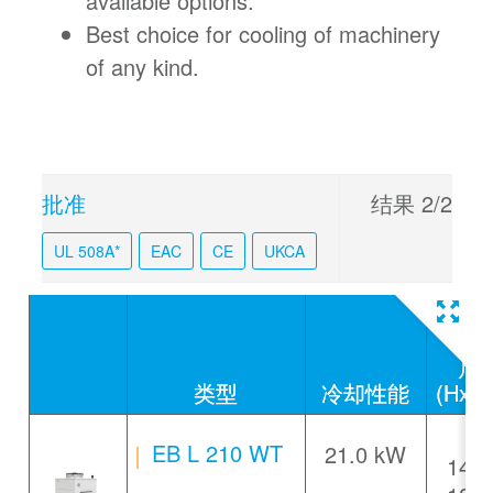
available options.
Best choice for cooling of machinery
of any kind.
批准
结果
2
/2
UL 508A*
EAC
CE
UKCA
尺
类型
冷却性能
(HxW
EB L 210 WT
21.0 kW
1410