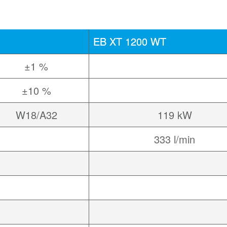
EB XT 1200 WT
±1 %
±10 %
W18/A32
119 kW
333 l/min