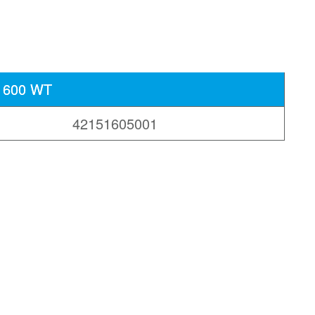
1600 WT
42151605001