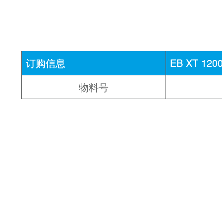
订购信息
EB XT 120
物料号