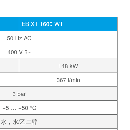
EB XT 1600 WT
50 Hz AC
400 V 3~
148 kW
367 l/min
3 bar
+5 … +50 °C
水，水/乙二醇