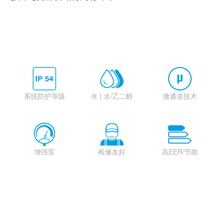
系统防护等级
水 | 水/乙二醇
微通道技术
增强泵
检修友好
高EER/节能