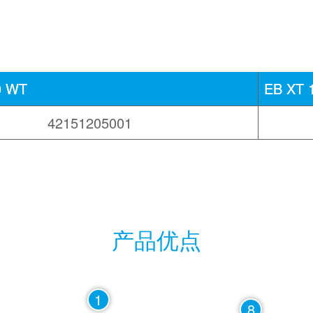
0 WT
EB XT 
42151205001
产品优点
1
8