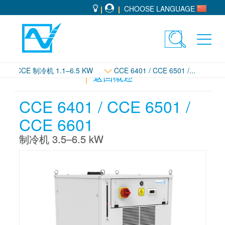
CHOOSE LANGUAGE
Toggle
Toggl
search
navig
CCE 制冷机 1.1–6.5 KW
CCE 6401 / CCE 6501 /...
返回概述
CCE 6401 / CCE 6501 /
CCE 6601
制冷机 3.5–6.5 kW