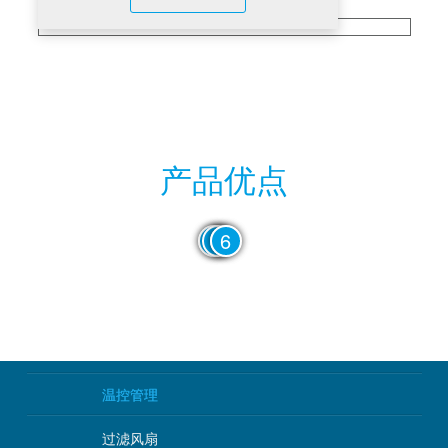
产品优点
3
2
4
1
5
6
温控管理
过滤风扇