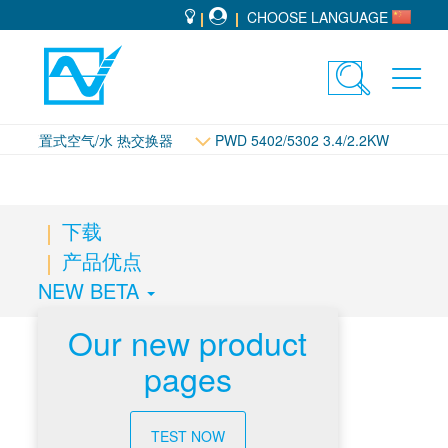
CHOOSE LANGUAGE
Toggle
Toggl
search
navig
顶置式空气/水 热交换器
PWD 5402/5302 3.4/2.2KW
下载
产品优点
NEW BETA
Our new product
pages
下载
TEST NOW