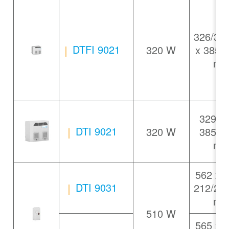
326/32
DTFI 9021
320 W
x 385 
m
329/3
DTI 9021
320 W
385 x
m
562 x 
DTI 9031
212/21
m
510 W
565 x 