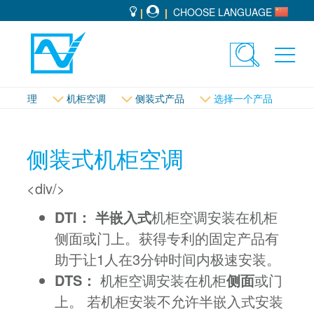
CHOOSE LANGUAGE
Toggle
Toggl
search
navig
温控管理
机柜空调
侧装式产品
选择一个产品
侧装式机柜空调
<div/>
DTI：
半嵌入式
机柜空调安装在机柜
侧面或门上。获得专利的固定产品有
助于让1人在3分钟时间内极速安装。
DTS：
机柜空调安装在机柜
侧面
或门
上。 若机柜安装不允许半嵌入式安装