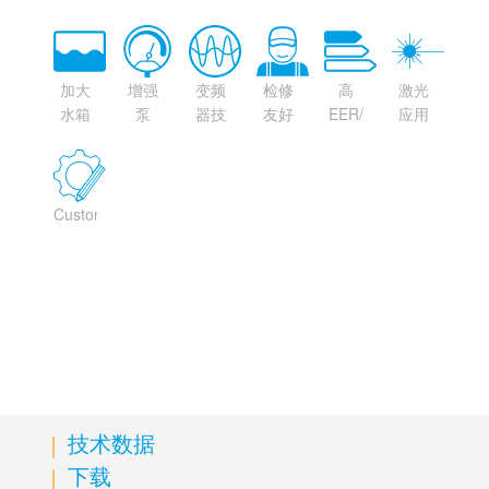
等级
approval
二醇
术
(option)
加大
增强
变频
检修
高
激光
水箱
泵
器技
友好
EER/
应用
术
节能
Customizable
技术数据
下载