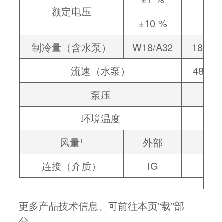
额定电压
±10 %
4
制冷量（含水泵）
W18/A32
18 / 2
流速（水泵）
48 / 5
泵压
环境温度
风量¹
外部
连接（介质）
IG
更多产品技术信息、可前往本页“载”部
分。