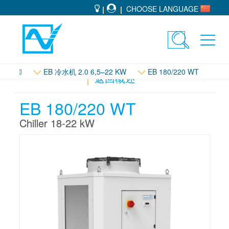
CHOOSE LANGUAGE
Toggle
Toggl
search
navig
液体冷却
EB 冷水机 2.0 6,5–22 KW
EB 180/220 WT
返回概述
EB 180/220 WT
Chiller 18-22 kW