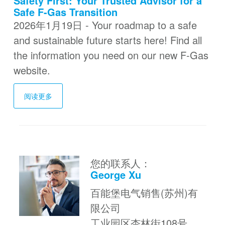
Safety First: Your Trusted Advisor for a
Safe F-Gas Transition
2026年1月19日 - Your roadmap to a safe
and sustainable future starts here! Find all
the information you need on our new F-Gas
website.
阅读更多
您的联系人：
George Xu
百能堡电气销售(苏州)有
限公司
工业园区杏林街108号