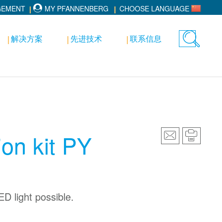
GEMENT
MY PFANNENBERG
CHOOSE LANGUAGE
解决方案
先进技术
联系信息
Toggle
search
ion kit PY
D light possible.