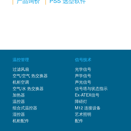
产品询价
PSS 选型软件
温控管理
信号技术
过滤风扇
光学信号
空气/空气 热交换器
声学信号
机柜空调
声光信号
空气/水 热交换器
信号塔与状态指示
加热器
Ex-ATEX信号
温控器
障碍灯
组合式温控器
M12 连接设备
湿控器
艺术照明
机柜配件
配件