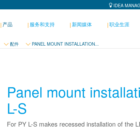
IDEA MANA
产品
服务和支持
新闻媒体
职业生涯
配件
PANEL MOUNT INSTALLATION...
Panel mount installat
L-S
For PY L-S makes recessed installation of the LE