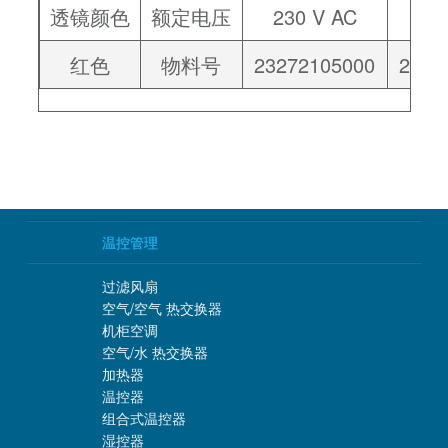
透镜颜色
额定电压
230 V AC
11
红色
物料号
23272105000
2327
温控管理
过滤风扇
空气/空气 热交换器
机柜空调
空气/水 热交换器
加热器
温控器
组合式温控器
湿控器