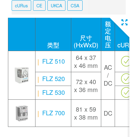
cURus
CE
UKCA
CSA
额
定
尺寸
电
类型
(HxWxD)
压
cURus
64 x 37
FLZ 510
x 46 mm
AC
/
FLZ 520
72 x 40
DC
x 36 mm
FLZ 530
81 x 59
FLZ 700
DC
x 38 mm