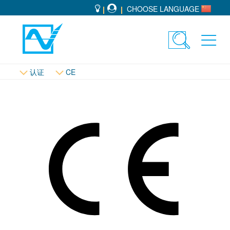
CHOOSE LANGUAGE
Toggle
Toggl
search
navig
认证
CE